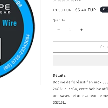
Prix
Prix
€5,40 EUR
€9,93 EUR
Épu
habituel
promotionnel
Quantité
Réduire
Augmenter
la
la
quantité
quantité
de
de
Épui
SS316L
SS316L
Fused
Fused
Clapton
Clapton
-
-
Vandy
Vandy
Détails
:
Vape
Vape
Bobine de fil résistif en inox 
24GA* 2+32GA, cette bobine affi
une saveur et une vapeur de mei
SS316L.