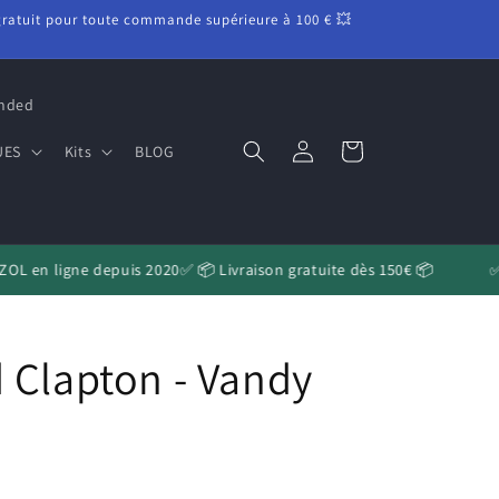
 gratuit pour toute commande supérieure à 100 € 💥
onded
Connexion
Panier
UES
Kits
BLOG
OL en ligne depuis 2020✅ 📦 Livraison gratuite dès 150€ 📦
✅B
 Clapton - Vandy