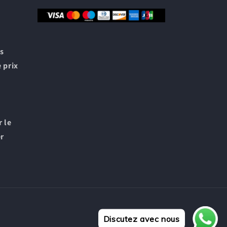
s
 prix
r le
er
Discutez avec nous