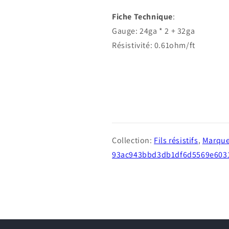
Fiche Technique
:
Gauge: 24ga * 2 + 32ga
Résistivité: 0.61ohm/ft
Collection:
Fils résistifs
,
Marque
93ac943bbd3db1df6d5569e603