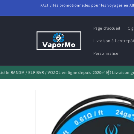
et
⚡Activités promotionnelles pour les voyages en Al
passer
au
contenu
Page d'accueil
Cig
Livraison à l'entrep
Personnaliser
elle RANDM / ELF BAR / VOZOL en ligne depuis 2020✅ 📦 Livraison gra
Passer aux
informations
produits