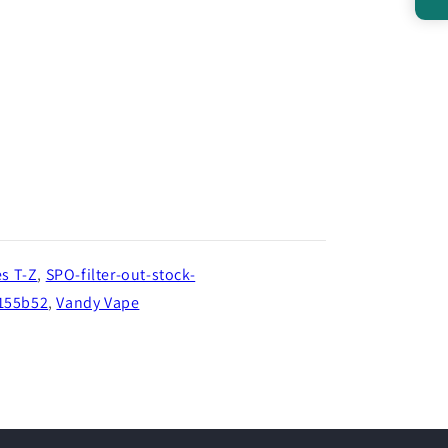
s T-Z
,
SPO-filter-out-stock-
155b52
,
Vandy Vape