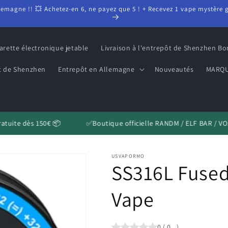
lemagne !! 💥 Achetez-en 6, ne payez que 5 ! + Recevez 1 vape mystère
arette électronique jetable
Livraison à l'entrepôt de Shenzhen B
ôt de Shenzhen
Entrepôt en Allemagne
Nouveautés
MARQ
tuite dès 150€ 📦
✅Boutique officielle RANDM / ELF BAR / VOZ
USVAPORMO
SS316L Fused
Vape
0
(
0
)